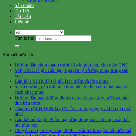
Sản phẩm
Tin Tức
Tài Liệu
Liên hệ
Tìm kiếm:
Bài viết hữu ích
Hướng dẫn chọn thanh trượt Hiwin phù hợp cho máy CNC
Máy CNC là gì? Cấu tạo, nguyên lý và ứng dụng trong sản
xuất
Bản lề lá SLH6070 là gì? Đặc điểm và ứng dụng
5 Lỗi thường gặp khi lựa chọn thiết bị điện cho nhà máy và
cách khắc phục
Hướng đẫn bảo dưỡng định kỳ trục vít me, ray trượt và mô-
đun bàn trượt
Thanh trượt HIWIN là gì? Cấu tạo, ứng dụng và báo giá mới
nhất
Cáp kết nối là gì? Phân loại, ứng dụng và cách chọn cáp kết
nối phù hợp
Chuyến du lịch Hạ Long 2026 – Hành trình gắn kết, bứt phá
cùng đại gia đình Sơn Long Việt Nam