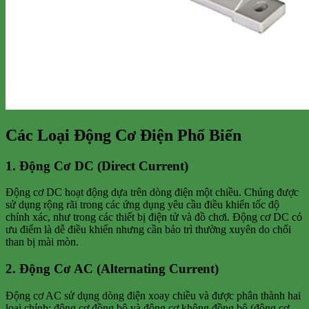
Các Loại Động Cơ Điện Phổ Biến
1. Động Cơ DC (Direct Current)
Động cơ DC hoạt động dựa trên dòng điện một chiều. Chúng được
sử dụng rộng rãi trong các ứng dụng yêu cầu điều khiển tốc độ
chính xác, như trong các thiết bị điện tử và đồ chơi. Động cơ DC có
ưu điểm là dễ điều khiển nhưng cần bảo trì thường xuyên do chổi
than bị mài mòn.
2. Động Cơ AC (Alternating Current)
Động cơ AC sử dụng dòng điện xoay chiều và được phân thành hai
loại chính: động cơ đồng bộ và động cơ không đồng bộ (động cơ