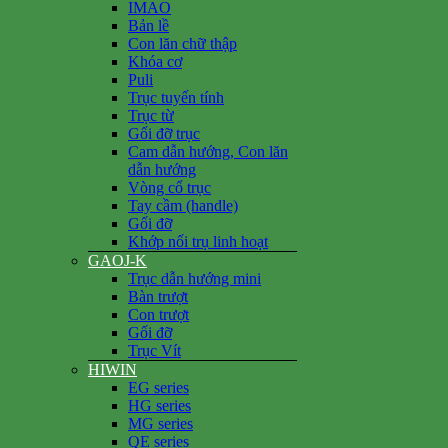
IMAO
Bản lề
Con lăn chữ thập
Khóa cơ
Puli
Trục tuyến tính
Trục từ
Gối đỡ trục
Cam dẫn hướng, Con lăn
dẫn hướng
Vòng cổ trục
Tay cầm (handle)
Gối đỡ
Khớp nối trụ linh hoạt
GAOJ-K
Trục dẫn hướng mini
Bàn trượt
Con trượt
Gối đỡ
Trục Vít
HIWIN
EG series
HG series
MG series
QE series