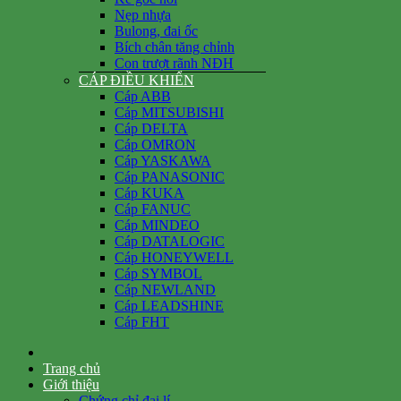
Nẹp nhựa
Bulong, đai ốc
Bích chân tăng chỉnh
Con trượt rãnh NĐH
CÁP ĐIỀU KHIỂN
Cáp ABB
Cáp MITSUBISHI
Cáp DELTA
Cáp OMRON
Cáp YASKAWA
Cáp PANASONIC
Cáp KUKA
Cáp FANUC
Cáp MINDEO
Cáp DATALOGIC
Cáp HONEYWELL
Cáp SYMBOL
Cáp NEWLAND
Cáp LEADSHINE
Cáp FHT
Trang chủ
Giới thiệu
Chứng chỉ đại lí