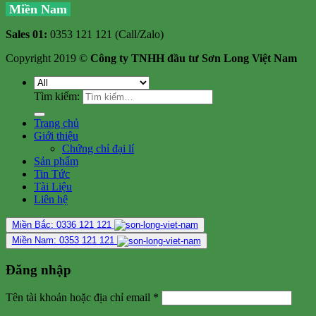
Miền Nam
Sales 01:
0353 121 121 (Call/Zalo)
Copyright 2019 ©
Công ty TNHH đầu tư Sơn Long Việt Nam
Tìm kiếm:
Trang chủ
Giới thiệu
Chứng chỉ đại lí
Sản phẩm
Tin Tức
Tài Liệu
Liên hệ
Miền Bắc: 0336 121 121
Miền Nam: 0353 121 121
Đăng nhập
Tên tài khoản hoặc địa chỉ email
*