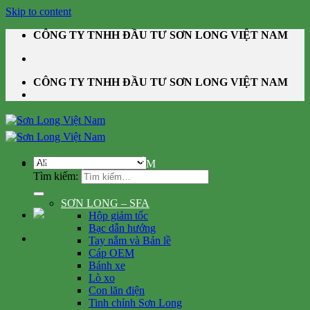
Skip to content
CÔNG TY TNHH ĐẦU TƯ SƠN LONG VIỆT NAM
CÔNG TY TNHH ĐẦU TƯ SƠN LONG VIỆT NAM
DANH MỤC SẢN PHẨM
Tìm kiếm:
SƠN LONG – SFA
Hộp giảm tốc
Bạc dẫn hướng
Tay nắm và Bản lề
Cáp OEM
Bánh xe
Lò xo
Con lăn điện
Tinh chỉnh Sơn Long