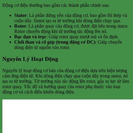
Động cơ điện thường bao gồm các thành phần chính sau:
Stator
: Là phần đứng yên của động cơ, bao gồm lõi thép và
cuộn dây. Stator tạo ra từ trường khi dòng điện chạy qua.
Rotor
: Là phần quay của động cơ, được đặt bên trong stator.
Rotor chuyển động khi từ trường tác động lên nó.
Bạc đạn và trục
: Giúp rotor quay mượt mà và ổn định.
Chổi than và cổ góp (trong động cơ DC)
: Giúp chuyển
dòng điện từ nguồn vào rotor.
Nguyên Lý Hoạt Động
Nguyên lý hoạt động cơ bản của động cơ điện dựa trên hiện tượng
cảm ứng điện từ. Khi dòng điện chạy qua cuộn dây trong stator, nó
tạo ra từ trường. Từ trường này tác động lên rotor, gây ra lực từ làm
rotor quay. Tốc độ và hướng quay của rotor phụ thuộc vào loại
động cơ và cách điều khiển dòng điện.