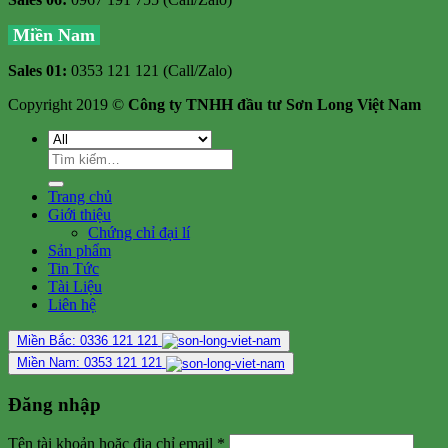
Miền Nam
Sales 01:
0353 121 121 (Call/Zalo)
Copyright 2019 ©
Công ty TNHH đầu tư Sơn Long Việt Nam
Tìm
kiếm:
Trang chủ
Giới thiệu
Chứng chỉ đại lí
Sản phẩm
Tin Tức
Tài Liệu
Liên hệ
Miền Bắc: 0336 121 121
Miền Nam: 0353 121 121
Đăng nhập
Tên tài khoản hoặc địa chỉ email
*