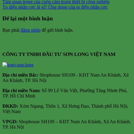
Tầm quan trọng của cuộn cảm trong thiết bị công nghiệp
Tụ điện phân cực là gì? Ứng dụng của tụ điện phân cực
Để lại một bình luận
Bạn phải
đăng nhập
để gửi bình luận.
CÔNG TY TNHH ĐẦU TƯ SƠN LONG VIỆT NAM
Địa chỉ m
iền Bắc:
Shophouse SH109 - KĐT Nam An Khánh, Xã
An Khánh, TP. Hà Nội
Địa chỉ miền Nam:
Số 99 Lê Văn Việt, Phường Tăng Nhơn Phú,
TP. Hồ Chí Minh
ĐKKD:
Xóm Ngang, Thôn 1, Xã Hưng Đạo, Thành phố Hà Nội,
Việt Nam
VPGD:
Shophouse SH109 – KĐT Nam An Khánh, Xã An Khánh,
TP. Hà Nội