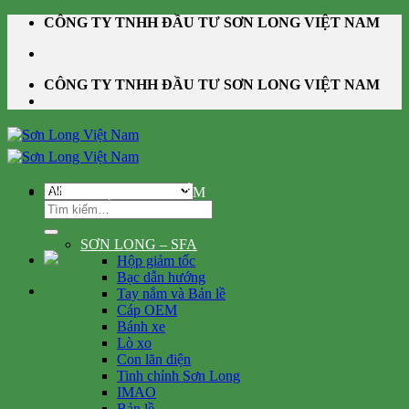
Skip
CÔNG TY TNHH ĐẦU TƯ SƠN LONG VIỆT NAM
to
content
CÔNG TY TNHH ĐẦU TƯ SƠN LONG VIỆT NAM
DANH MỤC SẢN PHẨM
Tìm
kiếm:
SƠN LONG – SFA
Hộp giảm tốc
Bạc dẫn hướng
Tay nắm và Bản lề
Cáp OEM
Bánh xe
Lò xo
Con lăn điện
Tinh chỉnh Sơn Long
IMAO
Bản lề