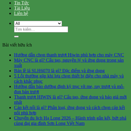
Tin Tức
Tài Liệu
Liên hệ
Tìm
kiếm:
Bài viết hữu ích
Hướng dẫn chọn thanh trượt Hiwin phù hợp cho máy CNC
Máy CNC là gì? Cấu tạo, nguyên lý và ứng dụng trong sản
xuất
Bản lề lá SLH6070 là gì? Đặc điểm và ứng dụng
5 Lỗi thường gặp khi lựa chọn thiết bị điện cho nhà máy và
cách khắc phục
Hướng đẫn bảo dưỡng định kỳ trục vít me, ray trượt và mô-
đun bàn trượt
Thanh trượt HIWIN là gì? Cấu tạo, ứng dụng và báo giá mới
nhất
Cáp kết nối là gì? Phân loại, ứng dụng và cách chọn cáp kết
nối phù hợp
Chuyến du lịch Hạ Long 2026 – Hành trình gắn kết, bứt phá
cùng đại gia đình Sơn Long Việt Nam