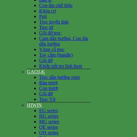
Con lăn chữ thập
Khóa cơ
Puli
Trục tuyến tính
Trục từ
Gối đỡ trục
Cam dẫn hướng, Con lăn
dẫn hướng
Vòng cổ trục
Tay cầm (handle)
Gối đỡ
Khớp nối trụ linh hoạt
GAOJ-K
Trục dẫn hướng mini
Bàn trượt
Con trượt
Gối đỡ
Trục Vít
HIWIN
EG series
HG series
MG series
QE series
QH series