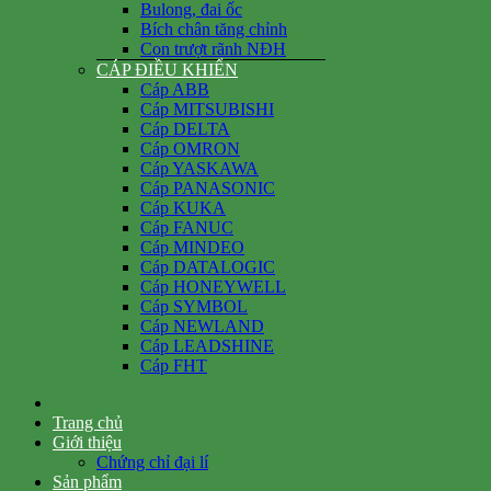
Bulong, đai ốc
Bích chân tăng chỉnh
Con trượt rãnh NĐH
CÁP ĐIỀU KHIỂN
Cáp ABB
Cáp MITSUBISHI
Cáp DELTA
Cáp OMRON
Cáp YASKAWA
Cáp PANASONIC
Cáp KUKA
Cáp FANUC
Cáp MINDEO
Cáp DATALOGIC
Cáp HONEYWELL
Cáp SYMBOL
Cáp NEWLAND
Cáp LEADSHINE
Cáp FHT
Trang chủ
Giới thiệu
Chứng chỉ đại lí
Sản phẩm