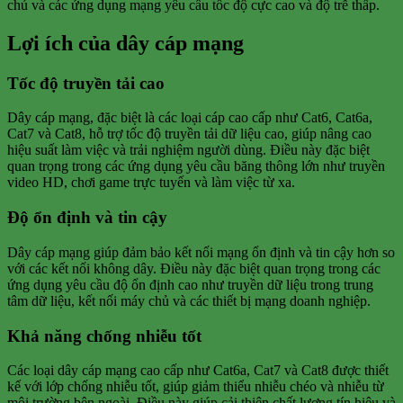
chủ và các ứng dụng mạng yêu cầu tốc độ cực cao và độ trễ thấp.
Lợi ích của dây cáp mạng
Tốc độ truyền tải cao
Dây cáp mạng, đặc biệt là các loại cáp cao cấp như Cat6, Cat6a,
Cat7 và Cat8, hỗ trợ tốc độ truyền tải dữ liệu cao, giúp nâng cao
hiệu suất làm việc và trải nghiệm người dùng. Điều này đặc biệt
quan trọng trong các ứng dụng yêu cầu băng thông lớn như truyền
video HD, chơi game trực tuyến và làm việc từ xa.
Độ ổn định và tin cậy
Dây cáp mạng giúp đảm bảo kết nối mạng ổn định và tin cậy hơn so
với các kết nối không dây. Điều này đặc biệt quan trọng trong các
ứng dụng yêu cầu độ ổn định cao như truyền dữ liệu trong trung
tâm dữ liệu, kết nối máy chủ và các thiết bị mạng doanh nghiệp.
Khả năng chống nhiễu tốt
Các loại dây cáp mạng cao cấp như Cat6a, Cat7 và Cat8 được thiết
kế với lớp chống nhiễu tốt, giúp giảm thiểu nhiễu chéo và nhiễu từ
môi trường bên ngoài. Điều này giúp cải thiện chất lượng tín hiệu và