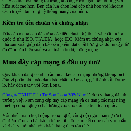
Cat8 có thể hoạt động tốt trong khoảng cách ngắn hơn nhưng với
hiệu suất cao hơn. Bạn cần lựa chọn loại cáp phù hợp với khoảng
cách truyền tải trong hệ thống mạng của mình.
Kiểm tra tiêu chuẩn và chứng nhận
Dây cáp mạng cần đáp ứng các tiêu chuẩn kỹ thuật và chất lượng
quốc tế như ISO, TIA/EIA, hoặc IEC. Kiểm tra chứng nhận của
nhà sản xuất giúp đảm bảo sản phẩm đạt chất lượng và độ tin cậy, từ
đó đảm bảo hiệu suất và an toàn cho hệ thống mạng.
Mua dây cáp mạng ở đâu uy tín?
Quý khách đang có nhu cầu mua dây cáp mạng nhưng không biết
đơn vị phân phối nào đảm bảo chất lượng cao, giá thành tốt. Đừng
lo, hãy đến ngay với Sơn Long.
Công ty TNHH Đầu Tư Sơn Long Việt Nam
là đơn vị hàng đầu thị
trường Việt Nam cung cấp dây cáp mạng và đa dạng các mặt hàng
thiết bị công nghiệp chất lượng cao cho đối tác trên toàn quốc.
Với nhiều năm hoạt động trong nghề, cùng đội ngũ nhân sự ưu tú
đã được đào tạo bài bản, chúng tôi luôn cam kết cung cấp sản phẩm
và dịch vụ tốt nhất tới khách hàng theo tôn chỉ: