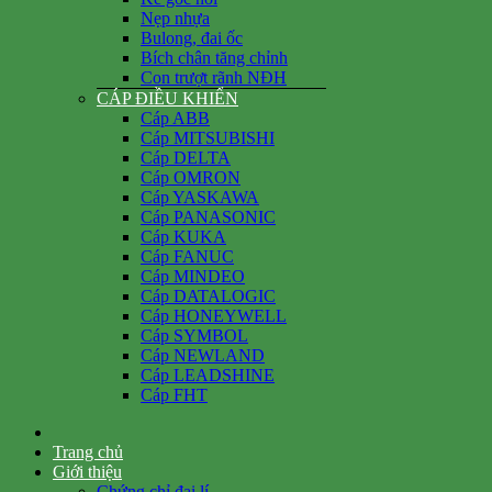
Nẹp nhựa
Bulong, đai ốc
Bích chân tăng chỉnh
Con trượt rãnh NĐH
CÁP ĐIỀU KHIỂN
Cáp ABB
Cáp MITSUBISHI
Cáp DELTA
Cáp OMRON
Cáp YASKAWA
Cáp PANASONIC
Cáp KUKA
Cáp FANUC
Cáp MINDEO
Cáp DATALOGIC
Cáp HONEYWELL
Cáp SYMBOL
Cáp NEWLAND
Cáp LEADSHINE
Cáp FHT
Trang chủ
Giới thiệu
Chứng chỉ đại lí