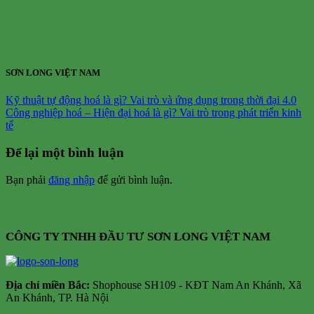
SƠN LONG VIỆT NAM
Kỹ thuật tự động hoá là gì? Vai trò và ứng dụng trong thời đại 4.0
Công nghiệp hoá – Hiện đại hoá là gì? Vai trò trong phát triển kinh
tế
Để lại một bình luận
Bạn phải
đăng nhập
để gửi bình luận.
CÔNG TY TNHH ĐẦU TƯ SƠN LONG VIỆT NAM
Địa chỉ m
iền Bắc:
Shophouse SH109 - KĐT Nam An Khánh, Xã
An Khánh, TP. Hà Nội