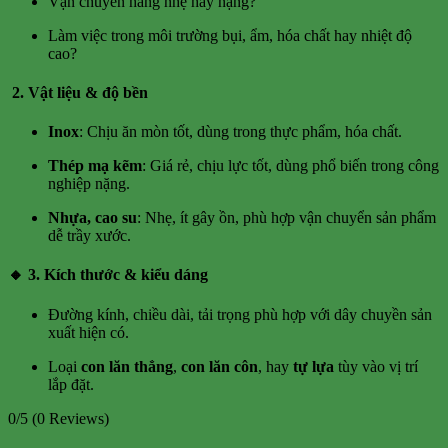
Vận chuyển hàng nhẹ hay nặng?
Làm việc trong môi trường bụi, ẩm, hóa chất hay nhiệt độ
cao?
2. Vật liệu & độ bền
Inox
: Chịu ăn mòn tốt, dùng trong thực phẩm, hóa chất.
Thép mạ kẽm
: Giá rẻ, chịu lực tốt, dùng phổ biến trong công
nghiệp nặng.
Nhựa, cao su
: Nhẹ, ít gây ồn, phù hợp vận chuyển sản phẩm
dễ trầy xước.
🔸 3. Kích thước & kiểu dáng
Đường kính, chiều dài, tải trọng phù hợp với dây chuyền sản
xuất hiện có.
Loại
con lăn thẳng
,
con lăn côn
, hay
tự lựa
tùy vào vị trí
lắp đặt.
0/5
(0 Reviews)