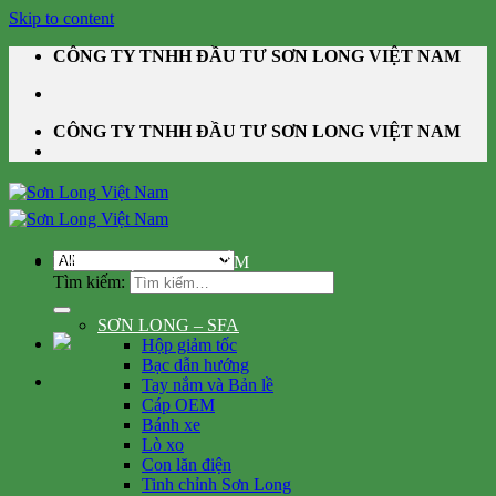
Skip to content
CÔNG TY TNHH ĐẦU TƯ SƠN LONG VIỆT NAM
CÔNG TY TNHH ĐẦU TƯ SƠN LONG VIỆT NAM
DANH MỤC SẢN PHẨM
Tìm kiếm:
SƠN LONG – SFA
Hộp giảm tốc
Bạc dẫn hướng
Tay nắm và Bản lề
Cáp OEM
Bánh xe
Lò xo
Con lăn điện
Tinh chỉnh Sơn Long