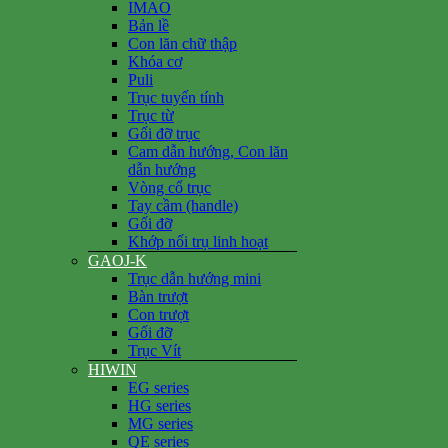
IMAO
Bản lề
Con lăn chữ thập
Khóa cơ
Puli
Trục tuyến tính
Trục từ
Gối đỡ trục
Cam dẫn hướng, Con lăn
dẫn hướng
Vòng cổ trục
Tay cầm (handle)
Gối đỡ
Khớp nối trụ linh hoạt
GAOJ-K
Trục dẫn hướng mini
Bàn trượt
Con trượt
Gối đỡ
Trục Vít
HIWIN
EG series
HG series
MG series
QE series