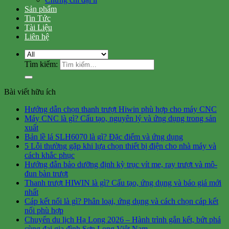
Sản phẩm
Tin Tức
Tài Liệu
Liên hệ
Tìm kiếm:
Bài viết hữu ích
Hướng dẫn chọn thanh trượt Hiwin phù hợp cho máy CNC
Máy CNC là gì? Cấu tạo, nguyên lý và ứng dụng trong sản
xuất
Bản lề lá SLH6070 là gì? Đặc điểm và ứng dụng
5 Lỗi thường gặp khi lựa chọn thiết bị điện cho nhà máy và
cách khắc phục
Hướng đẫn bảo dưỡng định kỳ trục vít me, ray trượt và mô-
đun bàn trượt
Thanh trượt HIWIN là gì? Cấu tạo, ứng dụng và báo giá mới
nhất
Cáp kết nối là gì? Phân loại, ứng dụng và cách chọn cáp kết
nối phù hợp
Chuyến du lịch Hạ Long 2026 – Hành trình gắn kết, bứt phá
cùng đại gia đình Sơn Long Việt Nam