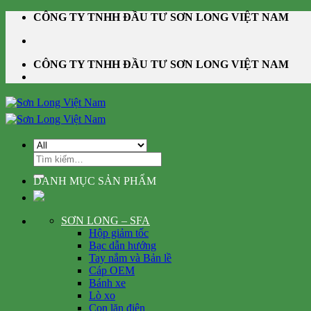
Skip
CÔNG TY TNHH ĐẦU TƯ SƠN LONG VIỆT NAM
to
content
CÔNG TY TNHH ĐẦU TƯ SƠN LONG VIỆT NAM
Tìm
kiếm:
DANH MỤC SẢN PHẨM
SƠN LONG – SFA
Hộp giảm tốc
Bạc dẫn hướng
Tay nắm và Bản lề
Cáp OEM
Bánh xe
Lò xo
Con lăn điện