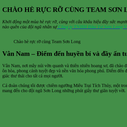
CHÀO HÈ RỰC RỠ CÙNG TEAM SƠN 
Khởi động một mùa hè rực rỡ, cùng với câu khẩu hiệu đầy sức mạnh 
nào quên của đội ngũ nhân sự
Công ty TNHH Đầu Tư Sơn Long Vi
Chào hè rực rỡ cùng Team Sơn Long
Vân Nam – Điểm đến huyền bí và đầy ấn t
Vân Nam, nơi mây núi vờn quanh và thiên nhiên hoang sơ, đã chào đó
ôn hòa, phong cảnh tuyệt đẹp và nền văn hóa phong phú. Điểm đến đ
giác thư thái cho tất cả mọi người.
Cả đoàn chúng tôi được chiêm ngưỡng Miêu Trại Tích Thủy, một tron
mang đến cho đội ngũ Sơn Long những phút giây thư giãn tuyệt vời.