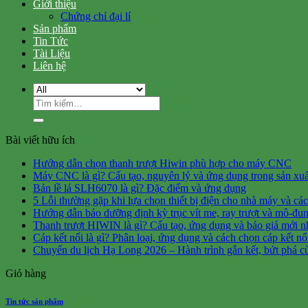
Giới thiệu
Chứng chỉ đại lí
Sản phẩm
Tin Tức
Tài Liệu
Liên hệ
Tìm
kiếm:
Bài viết hữu ích
Hướng dẫn chọn thanh trượt Hiwin phù hợp cho máy CNC
Máy CNC là gì? Cấu tạo, nguyên lý và ứng dụng trong sản xuấ
Bản lề lá SLH6070 là gì? Đặc điểm và ứng dụng
5 Lỗi thường gặp khi lựa chọn thiết bị điện cho nhà máy và cá
Hướng đẫn bảo dưỡng định kỳ trục vít me, ray trượt và mô-đun
Thanh trượt HIWIN là gì? Cấu tạo, ứng dụng và báo giá mới n
Cáp kết nối là gì? Phân loại, ứng dụng và cách chọn cáp kết n
Chuyến du lịch Hạ Long 2026 – Hành trình gắn kết, bứt phá c
Giỏ hàng
Tin tức sản phẩm