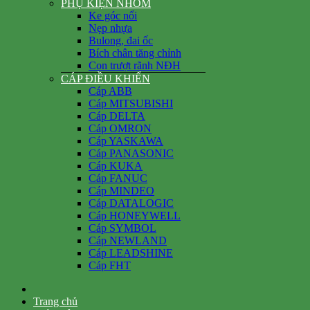
PHỤ KIỆN NHÔM
Ke góc nổi
Nẹp nhựa
Bulong, đai ốc
Bích chân tăng chỉnh
Con trượt rãnh NĐH
CÁP ĐIỀU KHIỂN
Cáp ABB
Cáp MITSUBISHI
Cáp DELTA
Cáp OMRON
Cáp YASKAWA
Cáp PANASONIC
Cáp KUKA
Cáp FANUC
Cáp MINDEO
Cáp DATALOGIC
Cáp HONEYWELL
Cáp SYMBOL
Cáp NEWLAND
Cáp LEADSHINE
Cáp FHT
Trang chủ