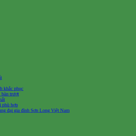
t
ch khắc phục
 bàn trượt
hất
ối phù hợp
ùng đại gia đình Sơn Long Việt Nam