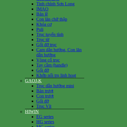
Tinh chỉnh Sơn Long
IMAO
Bản lề
Con lăn chữ thập
Khóa cơ
Puli
Trục tuyến tính
Trục từ
Gối đỡ trục
Cam dẫn hướng, Con lăn
dẫn hướng
Vòng cổ trục
Tay cầm (handle)
Gối đỡ
Khớp nối trụ linh hoạt
GAOJ-K
Trục dẫn hướng mini
Bàn trượt
Con trượt
Gối đỡ
Trục Vít
HIWIN
EG series
HG series
MG series