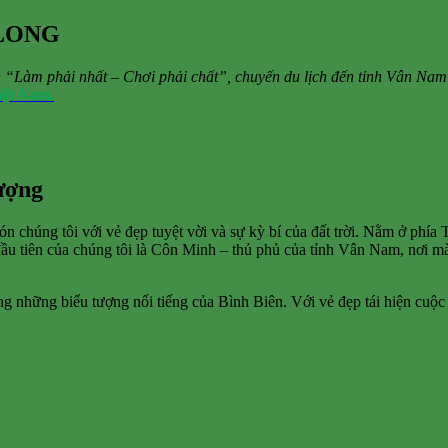
LONG
“Làm phải nhất – Chơi phải chất”, chuyến du lịch đến tỉnh Vân Nam 
ệt Nam.
ượng
n chúng tôi với vẻ đẹp tuyệt vời và sự kỳ bí của đất trời. Nằm ở ph
ầu tiên của chúng tôi là Côn Minh – thủ phủ của tỉnh Vân Nam, nơi m
g những biểu tượng nổi tiếng của Bình Biên. Với vẻ đẹp tái hiện cuộc