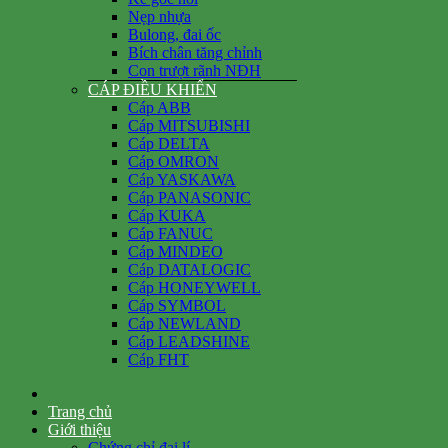
Nẹp nhựa
Bulong, đai ốc
Bích chân tăng chỉnh
Con trượt rãnh NĐH
CÁP ĐIỀU KHIỂN
Cáp ABB
Cáp MITSUBISHI
Cáp DELTA
Cáp OMRON
Cáp YASKAWA
Cáp PANASONIC
Cáp KUKA
Cáp FANUC
Cáp MINDEO
Cáp DATALOGIC
Cáp HONEYWELL
Cáp SYMBOL
Cáp NEWLAND
Cáp LEADSHINE
Cáp FHT
Trang chủ
Giới thiệu
Chứng chỉ đại lí