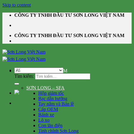
Skip to content
CÔNG TY TNHH ĐẦU TƯ SƠN LONG VIỆT NAM
CÔNG TY TNHH ĐẦU TƯ SƠN LONG VIỆT NAM
DANH MỤC SẢN PHẨM
Tìm kiếm:
SƠN LONG – SFA
Hộp giảm tốc
Bạc dẫn hướng
Tay nắm và Bản lề
Cáp OEM
Bánh xe
Lò xo
Con lăn điện
Tinh chỉnh Sơn Long