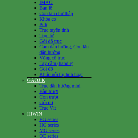
IMAO
Bản lề
Con lăn chữ thập
Khóa cơ
Puli
Trục tuyến tính
Trục từ
Gối đỡ trục
Cam dẫn hướng, Con lăn
dẫn hướng
Vòng cổ trục
Tay cầm (handle)
Gối đỡ
Khớp nối trụ linh hoạt
GAOJ-K
Trục dẫn hướng mini
Bàn trượt
Con trượt
Gối đỡ
Trục Vít
HIWIN
EG series
HG series
MG series
QE series