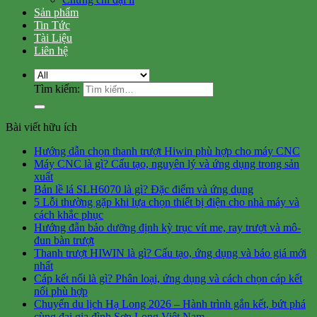
Sản phẩm
Tin Tức
Tài Liệu
Liên hệ
Tìm kiếm:
Bài viết hữu ích
Hướng dẫn chọn thanh trượt Hiwin phù hợp cho máy CNC
Máy CNC là gì? Cấu tạo, nguyên lý và ứng dụng trong sản
xuất
Bản lề lá SLH6070 là gì? Đặc điểm và ứng dụng
5 Lỗi thường gặp khi lựa chọn thiết bị điện cho nhà máy và
cách khắc phục
Hướng đẫn bảo dưỡng định kỳ trục vít me, ray trượt và mô-
đun bàn trượt
Thanh trượt HIWIN là gì? Cấu tạo, ứng dụng và báo giá mới
nhất
Cáp kết nối là gì? Phân loại, ứng dụng và cách chọn cáp kết
nối phù hợp
Chuyến du lịch Hạ Long 2026 – Hành trình gắn kết, bứt phá
cùng đại gia đình Sơn Long Việt Nam