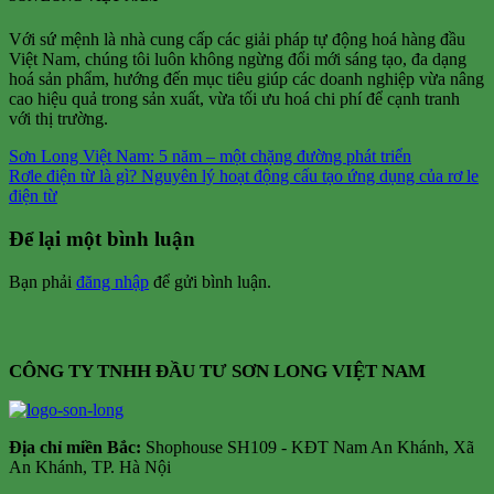
Với sứ mệnh là nhà cung cấp các giải pháp tự động hoá hàng đầu
Việt Nam, chúng tôi luôn không ngừng đổi mới sáng tạo, đa dạng
hoá sản phẩm, hướng đến mục tiêu giúp các doanh nghiệp vừa nâng
cao hiệu quả trong sản xuất, vừa tối ưu hoá chi phí để cạnh tranh
với thị trường.
Sơn Long Việt Nam: 5 năm – một chặng đường phát triển
Rơle điện từ là gì? Nguyên lý hoạt động cấu tạo ứng dụng của rơ le
điện từ
Để lại một bình luận
Bạn phải
đăng nhập
để gửi bình luận.
CÔNG TY TNHH ĐẦU TƯ SƠN LONG VIỆT NAM
Địa chỉ m
iền Bắc:
Shophouse SH109 - KĐT Nam An Khánh, Xã
An Khánh, TP. Hà Nội