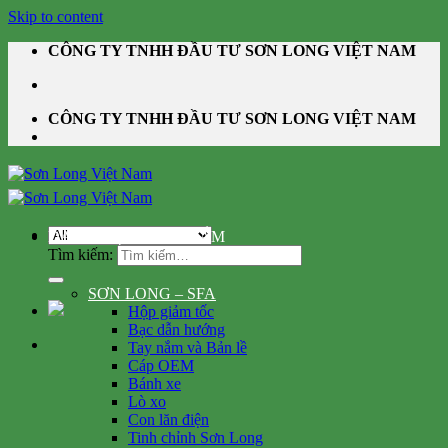
Skip to content
CÔNG TY TNHH ĐẦU TƯ SƠN LONG VIỆT NAM
CÔNG TY TNHH ĐẦU TƯ SƠN LONG VIỆT NAM
DANH MỤC SẢN PHẨM
Tìm kiếm:
SƠN LONG – SFA
Hộp giảm tốc
Bạc dẫn hướng
Tay nắm và Bản lề
Cáp OEM
Bánh xe
Lò xo
Con lăn điện
Tinh chỉnh Sơn Long