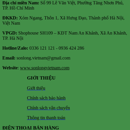
Địa chỉ miền Nam:
Số 99 Lê Văn Việt, Phường Tăng Nhơn Phú,
TP. Hồ Chí Minh
ĐKKD:
Xóm Ngang, Thôn 1, Xã Hưng Đạo, Thành phố Hà Nội,
Việt Nam
VPGD:
Shophouse SH109 – KĐT Nam An Khánh, Xã An Khánh,
TP. Hà Nội
Hotline/Zalo:
0336 121 121 - 0936 424 286
Email:
sonlong.vietnam@gmail.com
Website
:
www.sonlongvietnam.com
GIỚI THIỆU
Giới thiệu
Chính sách bảo hành
Chính sách vận chuyển
Thông tin thanh toán
ĐIỆN THOẠI BÁN HÀNG