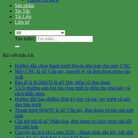
Sản phẩm
Tin Tức
Tài Liệu
Liên hệ
Tìm kiếm:
Bài viết hữu ích
Hướng dẫn chọn thanh trượt Hiwin phù hợp cho máy CNC
Máy CNC là gì? Cấu tạo, nguyên lý và ứng dụng trong sản
xuất
Bản lề lá SLH6070 là gì? Đặc điểm và ứng dụng
5 Lỗi thường gặp khi lựa chọn thiết bị điện cho nhà máy và
cách khắc phục
Hướng đẫn bảo dưỡng định kỳ trục vít me, ray trượt và mô-
đun bàn trượt
Thanh trượt HIWIN là gì? Cấu tạo, ứng dụng và báo giá mới
nhất
Cáp kết nối là gì? Phân loại, ứng dụng và cách chọn cáp kết
nối phù hợp
Chuyến du lịch Hạ Long 2026 – Hành trình gắn kết, bứt phá
cùng đại gia đình Sơn Long Việt Nam