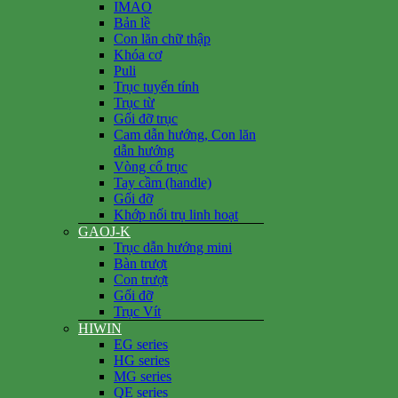
IMAO
Bản lề
Con lăn chữ thập
Khóa cơ
Puli
Trục tuyến tính
Trục từ
Gối đỡ trục
Cam dẫn hướng, Con lăn
dẫn hướng
Vòng cổ trục
Tay cầm (handle)
Gối đỡ
Khớp nối trụ linh hoạt
GAOJ-K
Trục dẫn hướng mini
Bàn trượt
Con trượt
Gối đỡ
Trục Vít
HIWIN
EG series
HG series
MG series
QE series