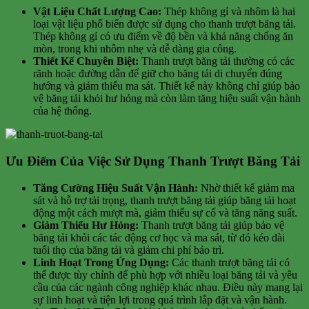
Vật Liệu Chất Lượng Cao:
Thép không gỉ và nhôm là hai
loại vật liệu phổ biến được sử dụng cho thanh trượt băng tải.
Thép không gỉ có ưu điểm về độ bền và khả năng chống ăn
mòn, trong khi nhôm nhẹ và dễ dàng gia công.
Thiết Kế Chuyên Biệt:
Thanh trượt băng tải thường có các
rãnh hoặc đường dẫn để giữ cho băng tải di chuyển đúng
hướng và giảm thiểu ma sát. Thiết kế này không chỉ giúp bảo
vệ băng tải khỏi hư hỏng mà còn làm tăng hiệu suất vận hành
của hệ thống.
Ưu Điểm Của Việc Sử Dụng Thanh Trượt Băng Tải
Tăng Cường Hiệu Suất Vận Hành:
Nhờ thiết kế giảm ma
sát và hỗ trợ tải trọng, thanh trượt băng tải giúp băng tải hoạt
động một cách mượt mà, giảm thiểu sự cố và tăng năng suất.
Giảm Thiểu Hư Hỏng:
Thanh trượt băng tải giúp bảo vệ
băng tải khỏi các tác động cơ học và ma sát, từ đó kéo dài
tuổi thọ của băng tải và giảm chi phí bảo trì.
Linh Hoạt Trong Ứng Dụng:
Các thanh trượt băng tải có
thể được tùy chỉnh để phù hợp với nhiều loại băng tải và yêu
cầu của các ngành công nghiệp khác nhau. Điều này mang lại
sự linh hoạt và tiện lợi trong quá trình lắp đặt và vận hành.