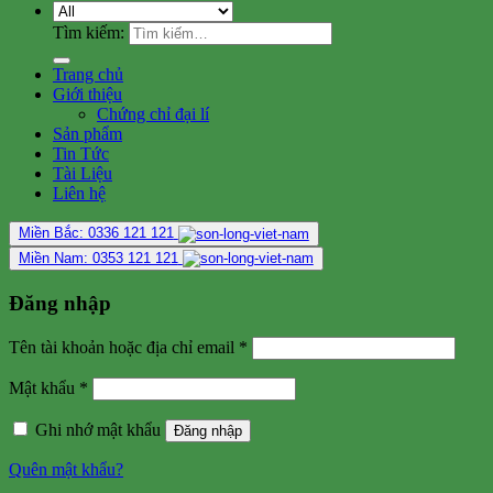
Tìm kiếm:
Trang chủ
Giới thiệu
Chứng chỉ đại lí
Sản phẩm
Tin Tức
Tài Liệu
Liên hệ
Miền Bắc: 0336 121 121
Miền Nam: 0353 121 121
Đăng nhập
Tên tài khoản hoặc địa chỉ email
*
Mật khẩu
*
Ghi nhớ mật khẩu
Đăng nhập
Quên mật khẩu?