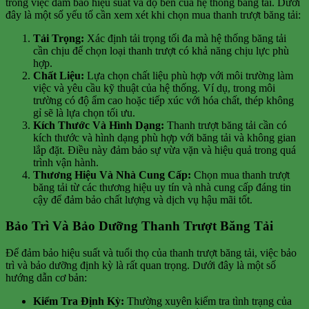
trong việc đảm bảo hiệu suất và độ bền của hệ thống băng tải. Dưới
đây là một số yếu tố cần xem xét khi chọn mua thanh trượt băng tải:
Tải Trọng:
Xác định tải trọng tối đa mà hệ thống băng tải
cần chịu để chọn loại thanh trượt có khả năng chịu lực phù
hợp.
Chất Liệu:
Lựa chọn chất liệu phù hợp với môi trường làm
việc và yêu cầu kỹ thuật của hệ thống. Ví dụ, trong môi
trường có độ ẩm cao hoặc tiếp xúc với hóa chất, thép không
gỉ sẽ là lựa chọn tối ưu.
Kích Thước Và Hình Dạng:
Thanh trượt băng tải cần có
kích thước và hình dạng phù hợp với băng tải và không gian
lắp đặt. Điều này đảm bảo sự vừa vặn và hiệu quả trong quá
trình vận hành.
Thương Hiệu Và Nhà Cung Cấp:
Chọn mua thanh trượt
băng tải từ các thương hiệu uy tín và nhà cung cấp đáng tin
cậy để đảm bảo chất lượng và dịch vụ hậu mãi tốt.
Bảo Trì Và Bảo Dưỡng Thanh Trượt Băng Tải
Để đảm bảo hiệu suất và tuổi thọ của thanh trượt băng tải, việc bảo
trì và bảo dưỡng định kỳ là rất quan trọng. Dưới đây là một số
hướng dẫn cơ bản:
Kiểm Tra Định Kỳ:
Thường xuyên kiểm tra tình trạng của