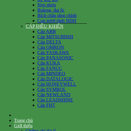
Nẹp nhựa
Bulong, đai ốc
Bích chân tăng chỉnh
Con trượt rãnh NĐH
CÁP ĐIỀU KHIỂN
Cáp ABB
Cáp MITSUBISHI
Cáp DELTA
Cáp OMRON
Cáp YASKAWA
Cáp PANASONIC
Cáp KUKA
Cáp FANUC
Cáp MINDEO
Cáp DATALOGIC
Cáp HONEYWELL
Cáp SYMBOL
Cáp NEWLAND
Cáp LEADSHINE
Cáp FHT
Trang chủ
Giới thiệu
Chứng chỉ đại lí