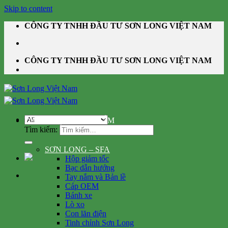
Skip to content
CÔNG TY TNHH ĐẦU TƯ SƠN LONG VIỆT NAM
CÔNG TY TNHH ĐẦU TƯ SƠN LONG VIỆT NAM
DANH MỤC SẢN PHẨM
Tìm kiếm:
SƠN LONG – SFA
Hộp giảm tốc
Bạc dẫn hướng
Tay nắm và Bản lề
Cáp OEM
Bánh xe
Lò xo
Con lăn điện
Tinh chỉnh Sơn Long