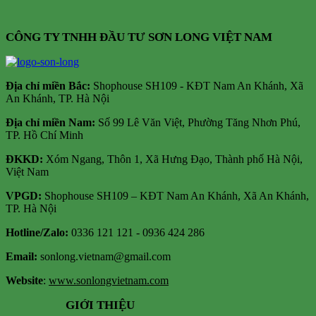
CÔNG TY TNHH ĐẦU TƯ SƠN LONG VIỆT NAM
Địa chỉ m
iền Bắc:
Shophouse SH109 - KĐT Nam An Khánh, Xã
An Khánh, TP. Hà Nội
Địa chỉ miền Nam:
Số 99 Lê Văn Việt, Phường Tăng Nhơn Phú,
TP. Hồ Chí Minh
ĐKKD:
Xóm Ngang, Thôn 1, Xã Hưng Đạo, Thành phố Hà Nội,
Việt Nam
VPGD:
Shophouse SH109 – KĐT Nam An Khánh, Xã An Khánh,
TP. Hà Nội
Hotline/Zalo:
0336 121 121 - 0936 424 286
Email:
sonlong.vietnam@gmail.com
Website
:
www.sonlongvietnam.com
GIỚI THIỆU