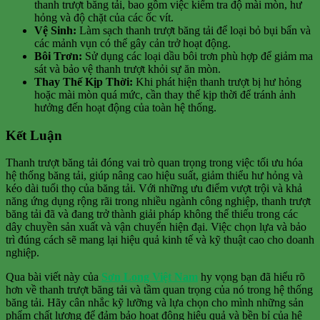
thanh trượt băng tải, bao gồm việc kiểm tra độ mài mòn, hư
hỏng và độ chặt của các ốc vít.
Vệ Sinh:
Làm sạch thanh trượt băng tải để loại bỏ bụi bẩn và
các mảnh vụn có thể gây cản trở hoạt động.
Bôi Trơn:
Sử dụng các loại dầu bôi trơn phù hợp để giảm ma
sát và bảo vệ thanh trượt khỏi sự ăn mòn.
Thay Thế Kịp Thời:
Khi phát hiện thanh trượt bị hư hỏng
hoặc mài mòn quá mức, cần thay thế kịp thời để tránh ảnh
hưởng đến hoạt động của toàn hệ thống.
Kết Luận
Thanh trượt băng tải đóng vai trò quan trọng trong việc tối ưu hóa
hệ thống băng tải, giúp nâng cao hiệu suất, giảm thiểu hư hỏng và
kéo dài tuổi thọ của băng tải. Với những ưu điểm vượt trội và khả
năng ứng dụng rộng rãi trong nhiều ngành công nghiệp, thanh trượt
băng tải đã và đang trở thành giải pháp không thể thiếu trong các
dây chuyền sản xuất và vận chuyển hiện đại. Việc chọn lựa và bảo
trì đúng cách sẽ mang lại hiệu quả kinh tế và kỹ thuật cao cho doanh
nghiệp.
Qua bài viết này của
Sơn Long Việt Nam
hy vọng bạn đã hiểu rõ
hơn về thanh trượt băng tải và tầm quan trọng của nó trong hệ thống
băng tải. Hãy cân nhắc kỹ lưỡng và lựa chọn cho mình những sản
phẩm chất lượng để đảm bảo hoạt động hiệu quả và bền bỉ của hệ