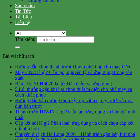
Sản phẩm
Tin Tức
Tài Liệu
Liên hệ
Tìm kiếm:
Bài viết hữu ích
Hướng dẫn chọn thanh trượt Hiwin phù hợp cho máy CNC
Máy CNC là gì? Cấu tạo, nguyên lý và ứng dụng trong sản
xuất
Bản lề lá SLH6070 là gì? Đặc điểm và ứng dụng
5 Lỗi thường gặp khi lựa chọn thiết bị điện cho nhà máy và
cách khắc phục
Hướng đẫn bảo dưỡng định kỳ trục vít me, ray trượt và mô-
đun bàn trượt
Thanh trượt HIWIN là gì? Cấu tạo, ứng dụng và báo giá mới
nhất
Cáp kết nối là gì? Phân loại, ứng dụng và cách chọn cáp kết
nối phù hợp
Chuyến du lịch Hạ Long 2026 – Hành trình gắn kết, bứt phá
cùng đại gia đình Sơn Long Việt Nam