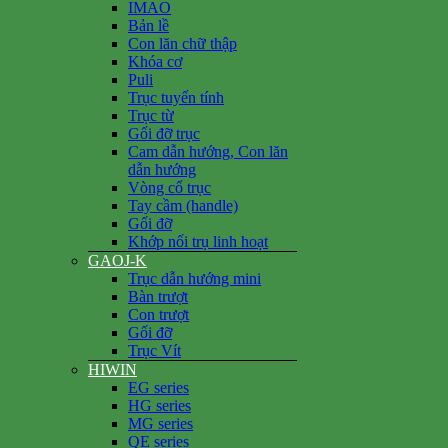
IMAO
Bản lề
Con lăn chữ thập
Khóa cơ
Puli
Trục tuyến tính
Trục từ
Gối đỡ trục
Cam dẫn hướng, Con lăn
dẫn hướng
Vòng cổ trục
Tay cầm (handle)
Gối đỡ
Khớp nối trụ linh hoạt
GAOJ-K
Trục dẫn hướng mini
Bàn trượt
Con trượt
Gối đỡ
Trục Vít
HIWIN
EG series
HG series
MG series
QE series