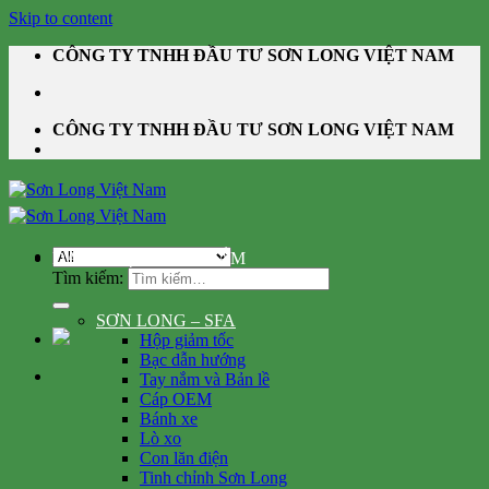
Skip to content
CÔNG TY TNHH ĐẦU TƯ SƠN LONG VIỆT NAM
CÔNG TY TNHH ĐẦU TƯ SƠN LONG VIỆT NAM
DANH MỤC SẢN PHẨM
Tìm kiếm:
SƠN LONG – SFA
Hộp giảm tốc
Bạc dẫn hướng
Tay nắm và Bản lề
Cáp OEM
Bánh xe
Lò xo
Con lăn điện
Tinh chỉnh Sơn Long