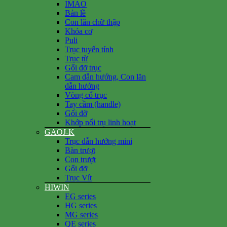
IMAO
Bản lề
Con lăn chữ thập
Khóa cơ
Puli
Trục tuyến tính
Trục từ
Gối đỡ trục
Cam dẫn hướng, Con lăn
dẫn hướng
Vòng cổ trục
Tay cầm (handle)
Gối đỡ
Khớp nối trụ linh hoạt
GAOJ-K
Trục dẫn hướng mini
Bàn trượt
Con trượt
Gối đỡ
Trục Vít
HIWIN
EG series
HG series
MG series
QE series