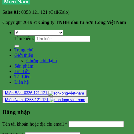
Miền Nam
Sales 01:
0353 121 121 (Call/Zalo)
Copyright 2019 ©
Công ty TNHH đầu tư Sơn Long Việt Nam
Tìm kiếm:
Trang chủ
Giới thiệu
Chứng chỉ đại lí
Sản phẩm
Tin Tức
Tài Liệu
Liên hệ
Miền Bắc: 0336 121 121
Miền Nam: 0353 121 121
Đăng nhập
Tên tài khoản hoặc địa chỉ email
*