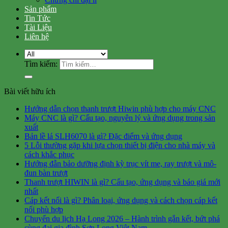
Sản phẩm
Tin Tức
Tài Liệu
Liên hệ
Tìm kiếm:
Bài viết hữu ích
Hướng dẫn chọn thanh trượt Hiwin phù hợp cho máy CNC
Máy CNC là gì? Cấu tạo, nguyên lý và ứng dụng trong sản
xuất
Bản lề lá SLH6070 là gì? Đặc điểm và ứng dụng
5 Lỗi thường gặp khi lựa chọn thiết bị điện cho nhà máy và
cách khắc phục
Hướng đẫn bảo dưỡng định kỳ trục vít me, ray trượt và mô-
đun bàn trượt
Thanh trượt HIWIN là gì? Cấu tạo, ứng dụng và báo giá mới
nhất
Cáp kết nối là gì? Phân loại, ứng dụng và cách chọn cáp kết
nối phù hợp
Chuyến du lịch Hạ Long 2026 – Hành trình gắn kết, bứt phá
cùng đại gia đình Sơn Long Việt Nam