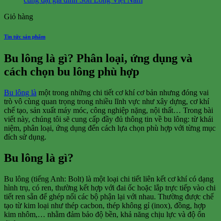
Giỏ hàng
Tin tức sản phẩm
Bu lông là gì? Phân loại, ứng dụng và
cách chọn bu lông phù hợp
Bu lông là
một trong những chi tiết cơ khí cơ bản nhưng đóng vai
trò vô cùng quan trọng trong nhiều lĩnh vực như xây dựng, cơ khí
chế tạo, sản xuất máy móc, công nghiệp nặng, nội thất… Trong bài
viết này, chúng tôi sẽ cung cấp đầy đủ thông tin về bu lông: từ khái
niệm, phân loại, ứng dụng đến cách lựa chọn phù hợp với từng mục
đích sử dụng.
Bu lông là gì?
Bu lông (tiếng Anh: Bolt) là một loại chi tiết liên kết cơ khí có dạng
hình trụ, có ren, thường kết hợp với đai ốc hoặc lắp trực tiếp vào chi
tiết ren sẵn để ghép nối các bộ phận lại với nhau. Thường được chế
tạo từ kim loại như thép cacbon, thép không gỉ (inox), đồng, hợp
kim nhôm,… nhằm đảm bảo độ bền, khả năng chịu lực và độ ổn