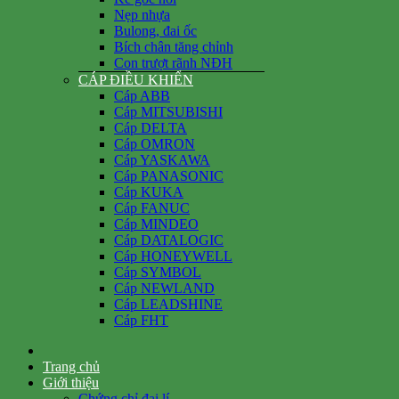
Nẹp nhựa
Bulong, đai ốc
Bích chân tăng chỉnh
Con trượt rãnh NĐH
CÁP ĐIỀU KHIỂN
Cáp ABB
Cáp MITSUBISHI
Cáp DELTA
Cáp OMRON
Cáp YASKAWA
Cáp PANASONIC
Cáp KUKA
Cáp FANUC
Cáp MINDEO
Cáp DATALOGIC
Cáp HONEYWELL
Cáp SYMBOL
Cáp NEWLAND
Cáp LEADSHINE
Cáp FHT
Trang chủ
Giới thiệu
Chứng chỉ đại lí