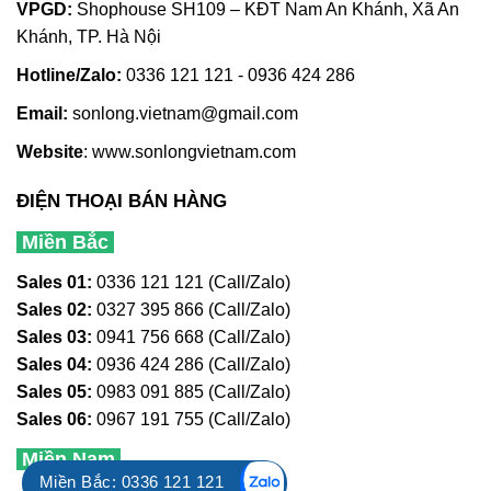
VPGD:
Shophouse SH109 – KĐT Nam An Khánh, Xã An
Khánh, TP. Hà Nội
Hotline/Zalo:
0336 121 121 - 0936 424 286
Email:
sonlong.vietnam@gmail.com
Website
:
www.sonlongvietnam.com
ĐIỆN THOẠI BÁN HÀNG
Miền Bắc
Sales 01:
0336 121 121 (Call/Zalo)
Sales 02:
0327 395 866 (Call/Zalo)
Sales 03:
0941 756 668 (Call/Zalo)
Sales 04:
0936 424 286 (Call/Zalo)
Sales 05:
0983 091 885 (Call/Zalo)
Sales 06:
0967 191 755 (Call/Zalo)
Miền Nam
Miền Bắc: 0336 121 121