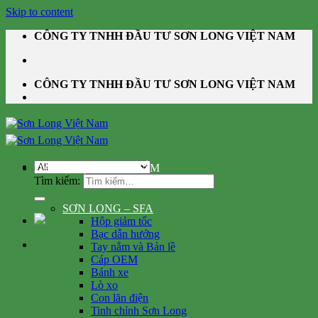
Skip to content
CÔNG TY TNHH ĐẦU TƯ SƠN LONG VIỆT NAM
CÔNG TY TNHH ĐẦU TƯ SƠN LONG VIỆT NAM
DANH MỤC SẢN PHẨM
Tìm kiếm:
SƠN LONG – SFA
Hộp giảm tốc
Bạc dẫn hướng
Tay nắm và Bản lề
Cáp OEM
Bánh xe
Lò xo
Con lăn điện
Tinh chỉnh Sơn Long