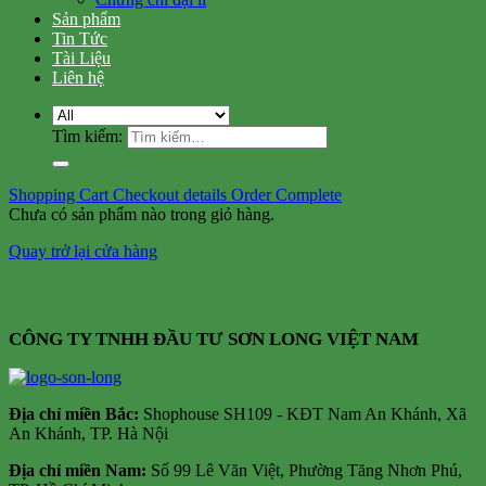
Sản phẩm
Tin Tức
Tài Liệu
Liên hệ
Tìm kiếm:
Shopping Cart
Checkout details
Order Complete
Chưa có sản phẩm nào trong giỏ hàng.
Quay trở lại cửa hàng
CÔNG TY TNHH ĐẦU TƯ SƠN LONG VIỆT NAM
Địa chỉ m
iền Bắc:
Shophouse SH109 - KĐT Nam An Khánh, Xã
An Khánh, TP. Hà Nội
Địa chỉ miền Nam:
Số 99 Lê Văn Việt, Phường Tăng Nhơn Phú,