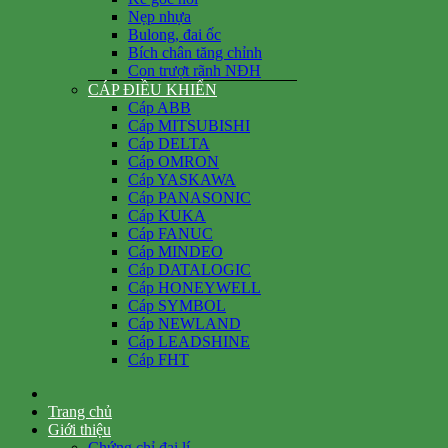
Nẹp nhựa
Bulong, đai ốc
Bích chân tăng chỉnh
Con trượt rãnh NĐH
CÁP ĐIỀU KHIỂN
Cáp ABB
Cáp MITSUBISHI
Cáp DELTA
Cáp OMRON
Cáp YASKAWA
Cáp PANASONIC
Cáp KUKA
Cáp FANUC
Cáp MINDEO
Cáp DATALOGIC
Cáp HONEYWELL
Cáp SYMBOL
Cáp NEWLAND
Cáp LEADSHINE
Cáp FHT
Trang chủ
Giới thiệu
Chứng chỉ đại lí