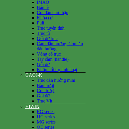
IMAO
Bản lề
Con lăn chữ thập
Khóa cơ
Puli
Trục tuyến tính
Trục từ
Gối đỡ trục
Cam dẫn hướng, Con lăn
dẫn hướng
Vòng cổ trục
Tay cầm (handle)
Gối đỡ
Khớp nối trụ linh hoạt
GAOJ-K
Trục dẫn hướng mini
Bàn trượt
Con trượt
Gối đỡ
Trục Vít
HIWIN
EG series
HG series
MG series
QE series