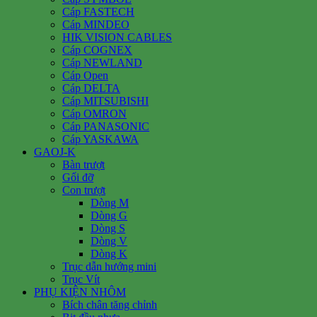
Cáp FASTECH
Cáp MINDEO
HIK VISION CABLES
Cáp COGNEX
Cáp NEWLAND
Cáp Open
Cáp DELTA
Cáp MITSUBISHI
Cáp OMRON
Cáp PANASONIC
Cáp YASKAWA
GAOJ-K
Bàn trượt
Gối đỡ
Con trượt
Dòng M
Dòng G
Dòng S
Dòng V
Dòng K
Trục dẫn hướng mini
Trục Vít
PHỤ KIỆN NHÔM
Bích chân tăng chỉnh