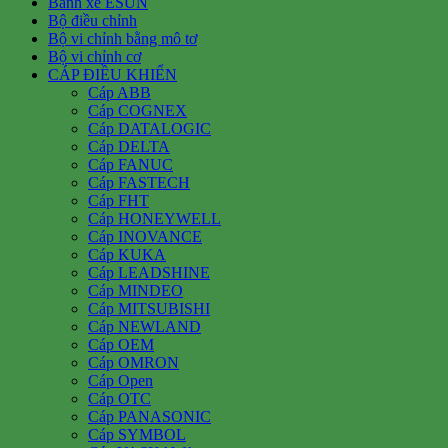
Bánh xe ESUN
Bộ điều chỉnh
Bộ vi chỉnh bằng mô tơ
Bộ vi chỉnh cơ
CÁP ĐIỀU KHIỂN
Cáp ABB
Cáp COGNEX
Cáp DATALOGIC
Cáp DELTA
Cáp FANUC
Cáp FASTECH
Cáp FHT
Cáp HONEYWELL
Cáp INOVANCE
Cáp KUKA
Cáp LEADSHINE
Cáp MINDEO
Cáp MITSUBISHI
Cáp NEWLAND
Cáp OEM
Cáp OMRON
Cáp Open
Cáp OTC
Cáp PANASONIC
Cáp SYMBOL