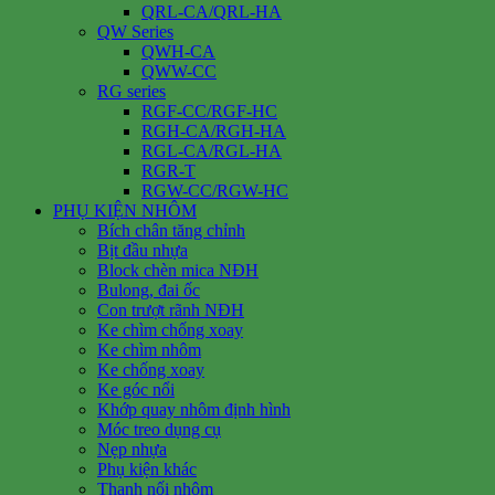
QRL-CA/QRL-HA
QW Series
QWH-CA
QWW-CC
RG series
RGF-CC/RGF-HC
RGH-CA/RGH-HA
RGL-CA/RGL-HA
RGR-T
RGW-CC/RGW-HC
PHỤ KIỆN NHÔM
Bích chân tăng chỉnh
Bịt đầu nhựa
Block chèn mica NĐH
Bulong, đai ốc
Con trượt rãnh NĐH
Ke chìm chống xoay
Ke chìm nhôm
Ke chống xoay
Ke góc nổi
Khớp quay nhôm định hình
Móc treo dụng cụ
Nẹp nhựa
Phụ kiện khác
Thanh nối nhôm