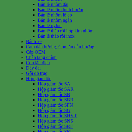
Bản lề nhôm dài
Bản lề nhôm hình bướm
Bản lề nhôm lỗ eo
Bản lề nhôm ngắn
Bản lề nylon
Bản lề tháo rời hợp kim nhôm
Bản lề tháo rời inox
Bánh xe
Cam dẫn hướng, Con lăn dẫn hướng
Cáp OEM
Chân tăng chỉnh
Con lăn điện
Dây đai
Gối đỡ trục
Hộp giảm tốc
Hộp giảm tốc SA
Hộp giảm tốc SAR
Hộp giảm tốc SB
Hộp giảm tốc SBR
Hộp giảm tốc SFN
Hộp giảm tốc SG
Hộp giảm tốc SHVT
Hộp giảm tốc SNS
Hộp giảm tốc SRF
Hộp giảm tốc SRL