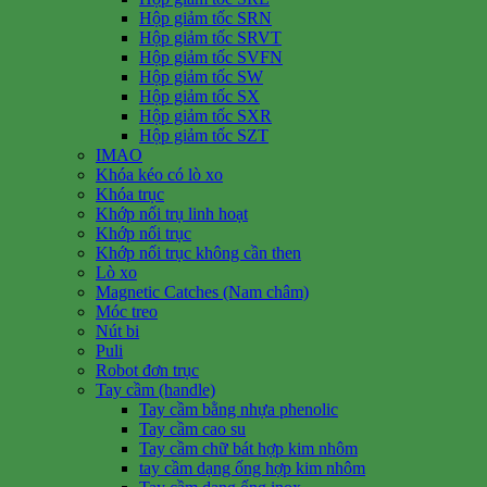
Hộp giảm tốc SRN
Hộp giảm tốc SRVT
Hộp giảm tốc SVFN
Hộp giảm tốc SW
Hộp giảm tốc SX
Hộp giảm tốc SXR
Hộp giảm tốc SZT
IMAO
Khóa kéo có lò xo
Khóa trục
Khớp nối trụ linh hoạt
Khớp nối trục
Khớp nối trục không cần then
Lò xo
Magnetic Catches (Nam châm)
Móc treo
Nút bi
Puli
Robot đơn trục
Tay cầm (handle)
Tay cầm bằng nhựa phenolic
Tay cầm cao su
Tay cầm chữ bát hợp kim nhôm
tay cầm dạng ống hợp kim nhôm