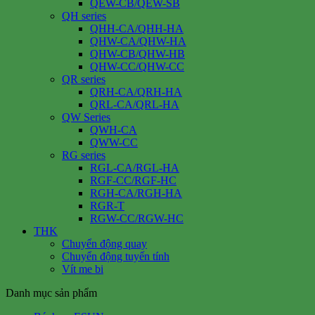
QEW-CB/QEW-SB
QH series
QHH-CA/QHH-HA
QHW-CA/QHW-HA
QHW-CB/QHW-HB
QHW-CC/QHW-CC
QR series
QRH-CA/QRH-HA
QRL-CA/QRL-HA
QW Series
QWH-CA
QWW-CC
RG series
RGL-CA/RGL-HA
RGF-CC/RGF-HC
RGH-CA/RGH-HA
RGR-T
RGW-CC/RGW-HC
THK
Chuyển động quay
Chuyển động tuyến tính
Vít me bi
Danh mục sản phẩm