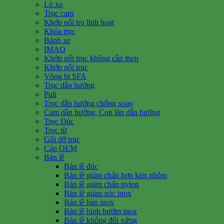
Lò xo
Trục cam
Khớp nối trụ linh hoạt
Khóa trục
Bánh xe
IMAO
Khớp nối trục không cần then
Khớp nối trục
Vòng bi SFA
Trục dẫn hướng
Puli
Trục dẫn hướng chống xoay
Cam dẫn hướng, Con lăn dẫn hướng
Trục Đúc
Trục từ
Gối đỡ trục
Cáp OEM
Bản lề
Bản lề đúc
Bản lề giảm chấn hợp kim nhôm
Bản lề giảm chấn nylon
Bản lề giảm xóc inox
Bản lề hàn inox
Bản lề hình bướm inox
Bản lề không đối xứng