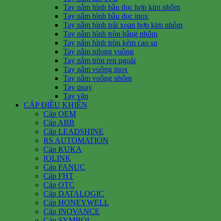
Tay nắm hình bầu dục hợp kim nhôm
Tay nắm hình bầu dục inox
Tay nắm hình trái xoan hợp kim nhôm
Tay nắm hình tròn bằng nhôm
Tay nắm hình tròn kèm cao su
Tay nắm nilong vuông
Tay nắm tròn ren ngoài
Tay nắm vuông inox
Tay nắm vuông nhôm
Tay quay
Tay vặn
CÁP ĐIỀU KHIỂN
Cáp OEM
Cáp ABB
Cáp LEADSHINE
RS AUTOMATION
Cáp KUKA
IOLINK
Cáp FANUC
Cáp FHT
Cáp OTC
Cáp DATALOGIC
Cáp HONEYWELL
Cáp INOVANCE
Cáp SYMBOL