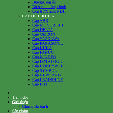
Bulong, đai ốc
Bích chân tăng chỉnh
Con trượt rãnh NĐH
CÁP ĐIỀU KHIỂN
Cáp ABB
Cáp MITSUBISHI
Cáp DELTA
Cáp OMRON
Cáp YASKAWA
Cáp PANASONIC
Cáp KUKA
Cáp FANUC
Cáp MINDEO
Cáp DATALOGIC
Cáp HONEYWELL
Cáp SYMBOL
Cáp NEWLAND
Cáp LEADSHINE
Cáp FHT
Trang chủ
Giới thiệu
Chứng chỉ đại lí
Sản phẩm