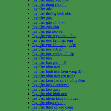
Tay cầm dạng ống inox
Tay cầm dùng cho tấm
Tay cầm đúc
Tay cầm đường kính nhỏ
Tay cầm gấp
Tay cầm gấp có lò xo
Tay cầm gấp tròn
Tay cầm giá treo bên
Tay cầm góc hợp kim nhôm
Tay cầm góc kèm tấm gắn
Tay cầm góc kèm vòng đệm
Tay cầm góc với tấm
Tay cầm góc vuông có nắp
Tay cầm hàn
Tay cầm hàn góc phải
Tay cầm hình tròn
Tay cầm hình tròn kèm vòng đệm
Tay cầm hình tròn ren trong
Tay cầm kèm cao su và vòng đệm
Tay cầm kéo Cantilever
Tay cầm kéo quay
Tay cầm nhỏ hình tròn
Tay cầm nhôm kèm vòng đệm
Tay cầm nhựa có nắp
Tay cầm thiết kế kéo cong