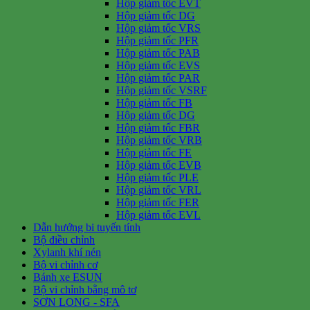
Hộp giảm tốc EVT
Hộp giảm tốc DG
Hộp giảm tốc VRS
Hộp giảm tốc PFR
Hộp giảm tốc PAB
Hộp giảm tốc EVS
Hộp giảm tốc PAR
Hộp giảm tốc VSRF
Hộp giảm tốc FB
Hộp giảm tốc DG
Hộp giảm tốc FBR
Hộp giảm tốc VRB
Hộp giảm tốc FE
Hộp giảm tốc EVB
Hộp giảm tốc PLE
Hộp giảm tốc VRL
Hộp giảm tốc FER
Hộp giảm tốc EVL
Dẫn hướng bi tuyến tính
Bộ điều chỉnh
Xylanh khí nén
Bộ vi chỉnh cơ
Bánh xe ESUN
Bộ vi chỉnh bằng mô tơ
SƠN LONG - SFA