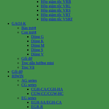
Hộp giảm tốc VRB
Hộp giảm tốc VRL
Hộp giảm tốc VRS
Hộp giảm tốc VRT
Hộp giảm tốc VSRF
GAOJ-K
Bàn trượt
Con trượt
Dòng G
Dòng K
Dòng M
Dòng S
Dòng V
Gối đỡ
Trục dẫn hướng mini
Trục Vít
Gối đỡ
HIWIN
AG series
CG series
CGH-CA/CGH-HA
CGW-CC/CGW-HC
EG series
EGH-SA/EGH-CA
EGR-R