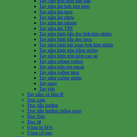
Tay cầm tròn kèm tấm gắn
Tay nắm âm hợp kim kẽm
Tay nắm âm inox
Tay nắm âm nhựa
Tay nắm âm nilong
Tay nắm âm TPE
Tay nắm hình bầu dục hợp kim nhôm
Tay nắm hình bầu dục inox
Tay nắm hình trái xoan hợp kim nhôm
Tay nắm hình tròn bằng nhôm
Tay nắm hình tròn kèm cao su
Tay nắm nilong vuông
Tay nắm tròn ren ngoài
Tay nắm vuông inox
Tay nắm vuông nhôm
Tay quay
Tay vặn
Tay nắm và Bản lề
Trục cam
Trục dẫn hướng
Trục dẫn hướng chống xoay
Trục Đúc
Trục từ
Vòng bi SFA
Vòng cổ trục