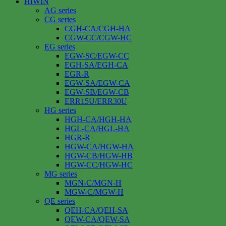
HIWIN
AG series
CG series
CGH-CA/CGH-HA
CGW-CC/CGW-HC
EG series
EGW-SC/EGW-CC
EGH-SA/EGH-CA
EGR-R
EGW-SA/EGW-CA
EGW-SB/EGW-CB
ERR15U/ERR30U
HG series
HGH-CA/HGH-HA
HGL-CA/HGL-HA
HGR-R
HGW-CA/HGW-HA
HGW-CB/HGW-HB
HGW-CC/HGW-HC
MG series
MGN-C/MGN-H
MGW-C/MGW-H
QE series
QEH-CA/QEH-SA
QEW-CA/QEW-SA