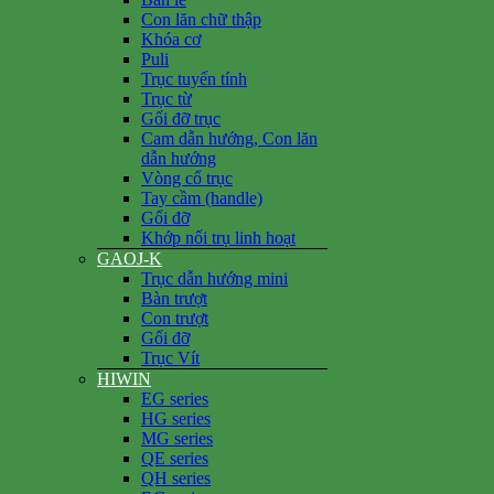
Con lăn chữ thập
Khóa cơ
Puli
Trục tuyến tính
Trục từ
Gối đỡ trục
Cam dẫn hướng, Con lăn
dẫn hướng
Vòng cổ trục
Tay cầm (handle)
Gối đỡ
Khớp nối trụ linh hoạt
GAOJ-K
Trục dẫn hướng mini
Bàn trượt
Con trượt
Gối đỡ
Trục Vít
HIWIN
EG series
HG series
MG series
QE series
QH series