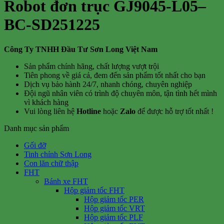
Robot đơn trục GJ9045-L05–
BC-SD251225
Công Ty TNHH Đầu Tư Sơn Long Việt Nam
Sản phẩm chính hãng, chất lượng vượt trội
Tiên phong về giá cả, đem đến sản phẩm tốt nhất cho bạn
Dịch vụ bảo hành 24/7, nhanh chóng, chuyên nghiệp
Đội ngũ nhân viên có trình độ chuyên môn, tận tình hết mình
vì khách hàng
Vui lòng liên hệ
Hotline
hoặc
Zalo
để được hỗ trợ tốt nhất !
Danh mục sản phẩm
Gối đỡ
Tinh chỉnh Sơn Long
Con lăn chữ thập
FHT
Bánh xe FHT
Hộp giảm tốc FHT
Hộp giảm tốc PER
Hộp giảm tốc VRT
Hộp giảm tốc PLF