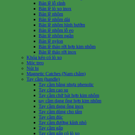
Bản lề lỗ rãnh
Bản lề lò xo inox
Bản lề nhôm
Bản lề nhôm dài
Bản lề nhôm hình bướm
Bản lề nhôm lỗ eo
Bản lề nhôm ngắn
Bản lề nylon
Bản lề tháo rời hợp kim nhôm
Bản lề tháo rời inox
Khóa kéo có lò xo
Móc treo
Nút bi
Magnetic Catches (Nam châm)
Tay cầm (handle)
Tay cầm bằng nhựa phenolic
Tay cầm cao su
Tay cầm chữ bát hợp kim nhôm
tay cầm dạng ống hợp kim nhôm
Tay cầm dạng ống inox
Tay cầm dùng cho tấm
Tay cầm đúc
Tay cầm đường kính nhỏ
Tay cầm gấp
Tay cầm gấp có lò xo