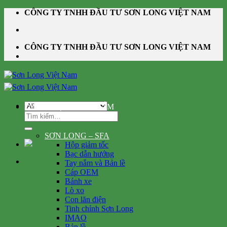
Skip
CÔNG TY TNHH ĐẦU TƯ SƠN LONG VIỆT NAM
to
content
CÔNG TY TNHH ĐẦU TƯ SƠN LONG VIỆT NAM
DANH MỤC SẢN PHẨM
Tìm
kiếm:
SƠN LONG – SFA
Hộp giảm tốc
Bạc dẫn hướng
Tay nắm và Bản lề
Cáp OEM
Bánh xe
Lò xo
Con lăn điện
Tinh chỉnh Sơn Long
IMAO
Bản lề