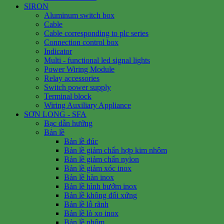
SIRON
Aluminum switch box
Cable
Cable corresponding to plc series
Connection control box
Indicator
Multi - functional led signal lights
Power Wiring Module
Relay accessories
Switch power supply
Terminal block
Wiring Auxiliary Appliance
SƠN LONG - SFA
Bạc dẫn hướng
Bản lề
Bản lề đúc
Bản lề giảm chấn hợp kim nhôm
Bản lề giảm chấn nylon
Bản lề giảm xóc inox
Bản lề hàn inox
Bản lề hình bướm inox
Bản lề không đối xứng
Bản lề lỗ rãnh
Bản lề lò xo inox
Bản lề nhôm