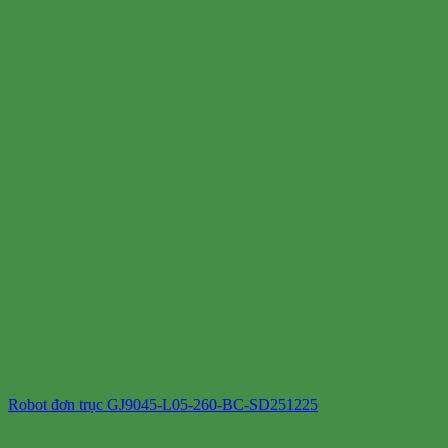
Robot đơn trục GJ9045-L05-260-BC-SD251225