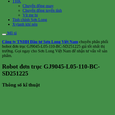
THK
Chuyển động quay
Chuyển động tuyến tính
Vít me bi
Tinh chỉnh Sơn Long
Xylanh khí nén
Mô tả
Công ty TNHH Đầu tư Sơn Long Việt Nam
chuyên phân phối
bobot đơn trục GJ9045-L05-110-BC-SD251225 giá tốt nhất thị
trường. Gọi ngay cho Sơn Long Việt Nam để nhận tư vấn về sản
phẩm.
Robot đơn trục GJ9045-L05-110-BC-
SD251225
Thông số kĩ thuật