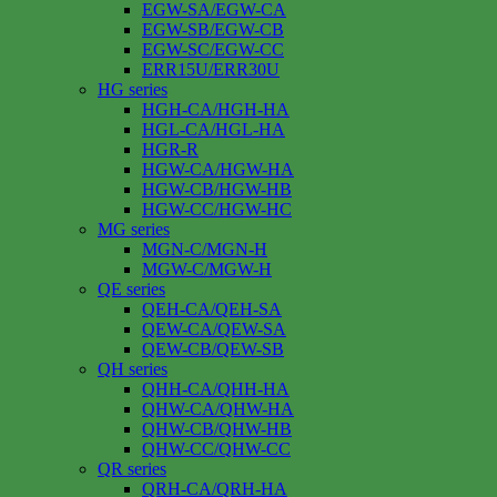
EGW-SA/EGW-CA
EGW-SB/EGW-CB
EGW-SC/EGW-CC
ERR15U/ERR30U
HG series
HGH-CA/HGH-HA
HGL-CA/HGL-HA
HGR-R
HGW-CA/HGW-HA
HGW-CB/HGW-HB
HGW-CC/HGW-HC
MG series
MGN-C/MGN-H
MGW-C/MGW-H
QE series
QEH-CA/QEH-SA
QEW-CA/QEW-SA
QEW-CB/QEW-SB
QH series
QHH-CA/QHH-HA
QHW-CA/QHW-HA
QHW-CB/QHW-HB
QHW-CC/QHW-CC
QR series
QRH-CA/QRH-HA