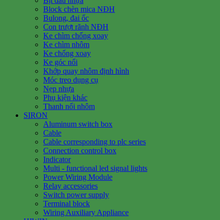
Bịt đầu nhựa
Block chèn mica NĐH
Bulong, đai ốc
Con trượt rãnh NĐH
Ke chìm chống xoay
Ke chìm nhôm
Ke chống xoay
Ke góc nổi
Khớp quay nhôm định hình
Móc treo dụng cụ
Nẹp nhựa
Phụ kiện khác
Thanh nối nhôm
SIRON
Aluminum switch box
Cable
Cable corresponding to plc series
Connection control box
Indicator
Multi - functional led signal lights
Power Wiring Module
Relay accessories
Switch power supply
Terminal block
Wiring Auxiliary Appliance